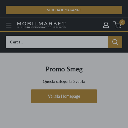
Vai
al
SFOGLIA IL MAGAZINE
contenuto
0
Promo Smeg
Questa categoria è vuota
Vai alla Homepage