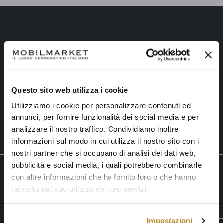
Spedizioni sicure
Solo trasporti con professionisti
Questo sito web utilizza i cookie
Utilizziamo i cookie per personalizzare contenuti ed
annunci, per fornire funzionalità dei social media e per
analizzare il nostro traffico. Condividiamo inoltre
informazioni sul modo in cui utilizza il nostro sito con i
nostri partner che si occupano di analisi dei dati web,
pubblicità e social media, i quali potrebbero combinarle
MOBILMARKET - IL LUSSO DEMOCRATICO ITALIANO
con altre informazioni che ha fornito loro o che hanno
raccolto dal suo utilizzo dei loro servizi.
Lavoriamo per rendere unica la Vostra casa: bella, accogliente,
confortevole. Crediamo che il lusso non sia solo per pochi. Lusso è
SHOP
vivere, con i propri cari, in un ambiente che si ama.
Impostazioni
Pagamenti