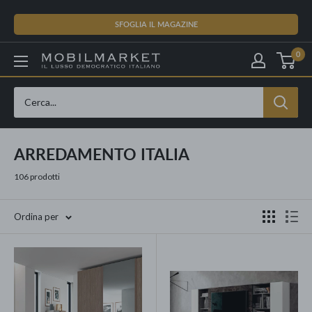
Vai
al
SFOGLIA IL MAGAZINE
contenuto
0
ARREDAMENTO ITALIA
106 prodotti
Ordina per