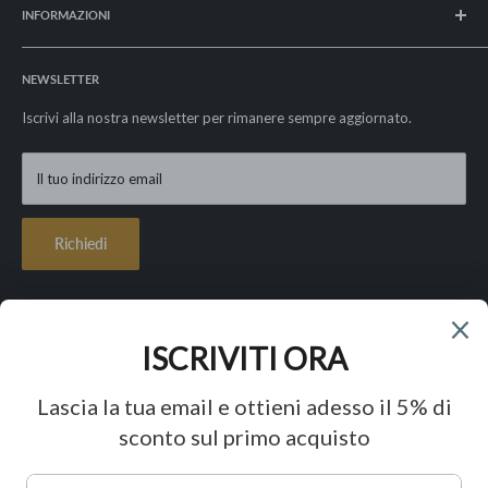
INFORMAZIONI
Informativa sui rimborsi
Spedizioni e resi
La nostra storia
Privacy Policy
NEWSLETTER
I nostri valori
Cookie Policy
Le nostre garanzie
Iscrivi alla nostra newsletter per rimanere sempre aggiornato.
Condizioni di vendita
Contatti
Lavora con noi
Il tuo indirizzo email
FAQ - Paga in 3 rate con Klarna
Richiedi
Seguici
Accettiamo