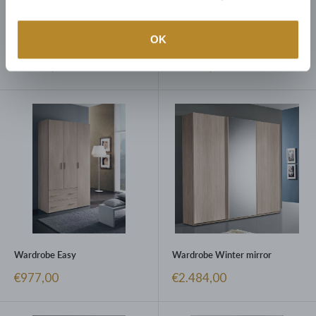
OK
Camera Fiordaliso AI
Camera Wood AI
Prezzo
Prezzo
€3.830,00
€3.893,00
scontato
scontato
Wardrobe Easy
Wardrobe Winter mirror
Prezzo
Prezzo
€977,00
€2.484,00
scontato
scontato