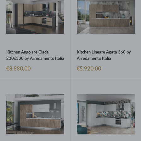
Kitchen Angolare Giada
Kitchen Lineare Agata 360 by
230x330 by Arredamento Italia
Arredamento Italia
Prezzo
Prezzo
€8.880,00
€5.920,00
scontato
scontato