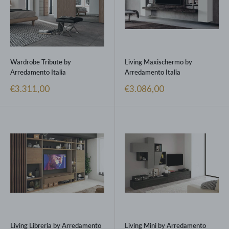
Wardrobe Tribute by
Living Maxischermo by
Arredamento Italia
Arredamento Italia
Prezzo
Prezzo
€3.311,00
€3.086,00
scontato
scontato
Living Libreria by Arredamento
Living Mini by Arredamento