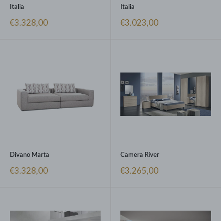
Italia
Italia
Prezzo
Prezzo
€3.328,00
€3.023,00
scontato
scontato
Divano Marta
Camera River
Prezzo
Prezzo
€3.328,00
€3.265,00
scontato
scontato