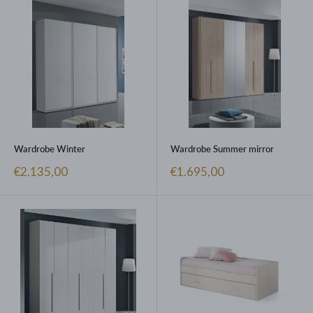
Wardrobe Winter
Wardrobe Summer mirror
Prezzo
Prezzo
€2.135,00
€1.695,00
scontato
scontato