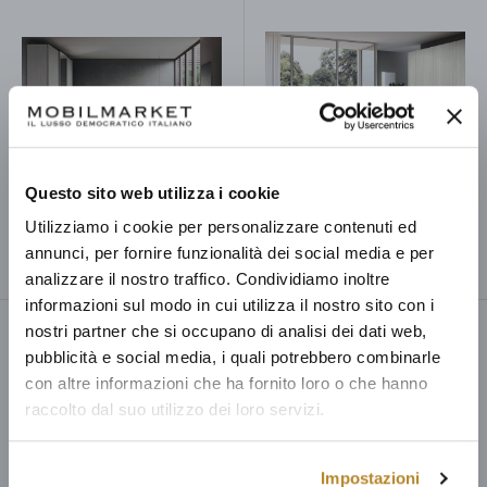
Questo sito web utilizza i cookie
Utilizziamo i cookie per personalizzare contenuti ed
Camera Glass AI
Camera Camelia
annunci, per fornire funzionalità dei social media e per
Prezzo
Prezzo
€4.485,00
€2.619,00
scontato
scontato
analizzare il nostro traffico. Condividiamo inoltre
informazioni sul modo in cui utilizza il nostro sito con i
nostri partner che si occupano di analisi dei dati web,
pubblicità e social media, i quali potrebbero combinarle
con altre informazioni che ha fornito loro o che hanno
raccolto dal suo utilizzo dei loro servizi.
Impostazioni