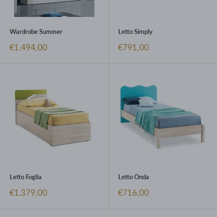
Wardrobe Summer
Letto Simply
Prezzo
Prezzo
€1.494,00
€791,00
scontato
scontato
Letto Foglia
Letto Onda
Prezzo
Prezzo
€1.379,00
€716,00
scontato
scontato