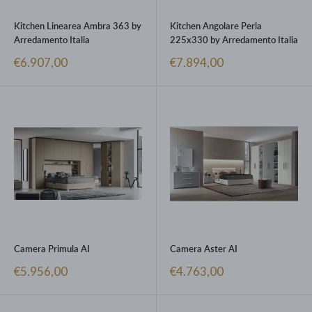
Kitchen Linearea Ambra 363 by
Kitchen Angolare Perla
Arredamento Italia
225x330 by Arredamento Italia
Prezzo
Prezzo
€6.907,00
€7.894,00
scontato
scontato
Camera Primula AI
Camera Aster AI
Prezzo
Prezzo
€5.956,00
€4.763,00
scontato
scontato