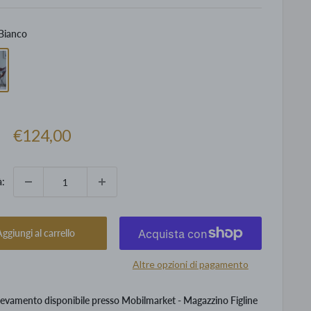
Bianco
Prezzo
€124,00
scontato
à:
ggiungi al carrello
Altre opzioni di pagamento
levamento disponibile presso Mobilmarket - Magazzino Figline