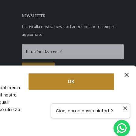
NEWSLETTER
Iscrivi alla nostra newsletter per rimanere sempre
aggiornato.
Il tuo indirizzo email
Richiedi
OK
cial media
il nostro
Seguici
quali
o utilizzo
Ciao, come posso aiutarti?