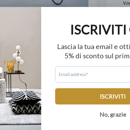
V.n
Pron
Inf
le geometrica, di ispirazione giapponese.
ino al 60% in meno a parità di qualità.
e produzione mondiale; tutto con la garanzia di 15
rvizio dell'unica catena di Lusso Democratico