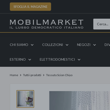
Vai
SFOGLIA IL MAGAZINE
al
contenuto
CHI SIAMO
COLLEZIONI
NEGOZI
DI
ESTERNO
ELETTRODOMESTICI
Home
Tutti i prodotti
Tessuto Scion Chiyo