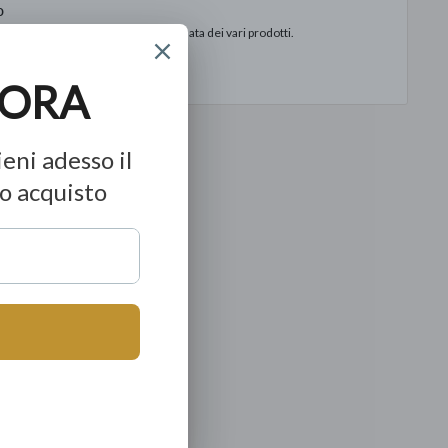
o
to in base alla data di consegna stimata dei vari prodotti.
ormazioni sul negozio