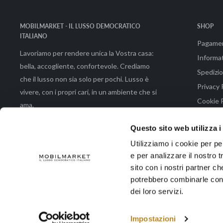
MOBILMARKET - IL LUSSO DEMOCRATICO
SHOP
ITALIANO
Pagame
Lavoriamo per rendere unica la Vostra casa:
Informat
bella, accogliente, confortevole. Crediamo
Spedizio
che il lusso non sia solo per pochi. Lusso è
Privacy 
vivere, con i propri cari, in un ambiente che si
Cookie P
ama.
Condizio
Questo sito web utilizza i
Utilizziamo i cookie per pe
e per analizzare il nostro t
© 2026 Mobilmarket di Emmeemme Spa |Via Brunetto Latini 48 - 50133 Fir
sito con i nostri partner ch
potrebbero combinarle con a
dei loro servizi.
Accettiamo
Impostazioni