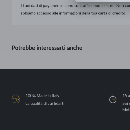
I tuoi dati di pagamento sono trattati in modo sicuro. Non con
Adatto per tende, veneziane, cuscino
abbiamo accesso alle informazioni della tua carta di credito.
Composizione tessuto: 80% viscosa, 20% poliestere
Paese di origine: Spagna
Potrebbe interessarti anche
100% Made in Italy
15 a
La qualità di cui fidarti
Sei 
Mob