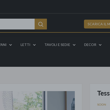
SCARICA IL 
VANI
LETTI
TAVOLI E SEDIE
DECOR
Tess
SCION