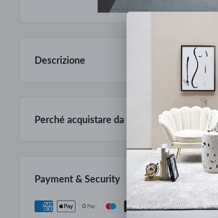
Descrizione
CARATTERISTICHE GENERALI
Questo tessuto presenta un motivo stampato all-over a spira
Perché acquistare da Mobilmarket
Articoli dal design esclusivo ad un prezzo accessibile: anche f
SPECIFICHE TECNICHE
Prodotti italiani al 100%, oltre ad una selezione della miglior
anni.
Il prezzo si riferisce a 1 m
Payment & Security
Puoi fidarti: dedichiamo ad ogni nostro cliente la cura e il se
Larghezza: 295 cm x 1 m
Italiano.
Ripetizione orizzontale del pattern 61.5 cm
167.000 clienti dal 1960 hanno arredato le loro case con noi.
Ripetizione verticale del pattern 100 cm