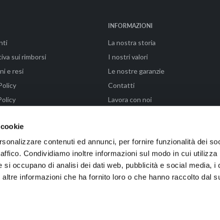
INFORMAZIONI
nti
La nostra storia
iva sui rimborsi
I nostri valori
ni e resi
Le nostre garanzie
Policy
Contatti
olicy
Lavora con noi
ni di vendita
FAQ - Paga in 3 rate con Klarna
 cookie
rsonalizzare contenuti ed annunci, per fornire funzionalità dei so
raffico. Condividiamo inoltre informazioni sul modo in cui utilizza 
enze (FI) | P.IVA 04576990487 | Powered by WAIKA • EMMELAB
e si occupano di analisi dei dati web, pubblicità e social media, i 
ltre informazioni che ha fornito loro o che hanno raccolto dal su