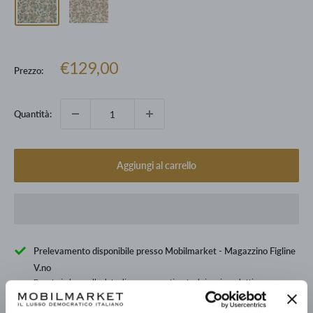
Prezzo
€129,00
Prezzo:
scontato
Quantità:
Aggiungi al carrello
Prelevamento disponibile presso Mobilmarket - Magazzino Figline
V.no
Pronto in base alla data di consegna stimata dei vari prodotti.
Informazioni sul negozio