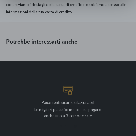
conserviamo i dettagli della carta di credito né abbiamo accesso alle
informazioni della tua carta di credito.
Dimensioni: 137 cm x 1 m
Ripetizione orizzontale del pattern 68 cm
Potrebbe interessarti anche
Ripetizione verticale del pattern 69.5 cm
Martindale 40000
Composizione tessuto: 60% lino, 30% cotone, 10% nylon
Adatto per rivestimento, tenda, veneziana, cuscino
Paese di origine: Regno Unito
Disponibile in diverse colorazioni
Pagamenti sicuri e dilazionabili
Le migliori piattaforme con cui pagare,
anche fino a 3 comode rate