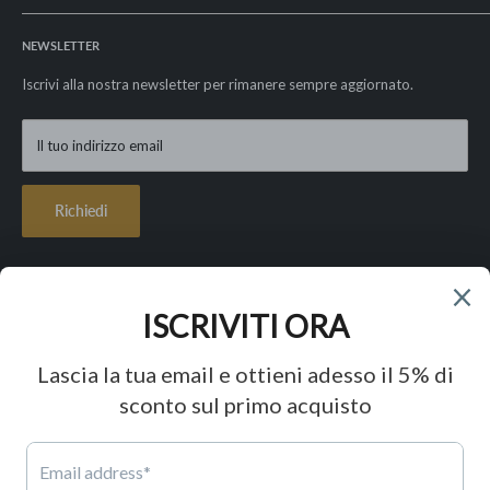
Spedizioni e resi
La nostra storia
Privacy Policy
NEWSLETTER
I nostri valori
Cookie Policy
Le nostre garanzie
Iscrivi alla nostra newsletter per rimanere sempre aggiornato.
Condizioni di vendita
Contatti
Lavora con noi
Il tuo indirizzo email
FAQ - Paga in 3 rate con Klarna
Richiedi
Seguici
Accettiamo