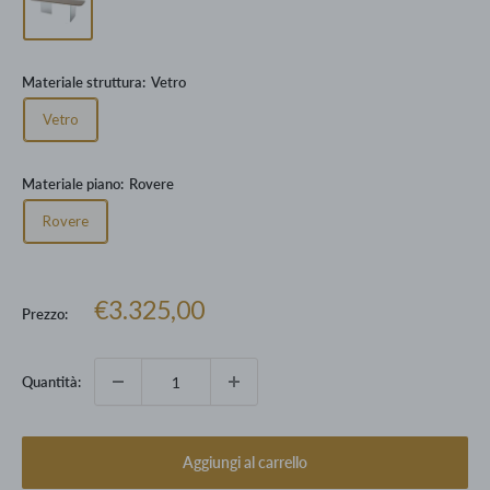
Materiale struttura:
Vetro
Vetro
Materiale piano:
Rovere
Rovere
Prezzo
€3.325,00
Prezzo:
scontato
Quantità:
Aggiungi al carrello