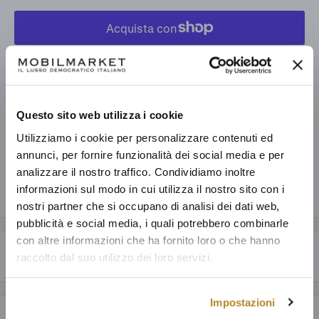
Altre opzioni di pagamento
Prelevamento disponibile presso Mobilmarket - Magazzino Figline
V.no
Questo sito web utilizza i cookie
Pronto in base alla data di consegna stimata dei vari prodotti.
Utilizziamo i cookie per personalizzare contenuti ed
Informazioni sul negozio
annunci, per fornire funzionalità dei social media e per
analizzare il nostro traffico. Condividiamo inoltre
informazioni sul modo in cui utilizza il nostro sito con i
Condividi questo prodotto
nostri partner che si occupano di analisi dei dati web,
pubblicità e social media, i quali potrebbero combinarle
con altre informazioni che ha fornito loro o che hanno
Descrizione
raccolto dal suo utilizzo dei loro servizi.
CARATTERISTICHE GENERALI
Impostazioni
Lily Perpendicular è un tavolo in legno massello con struttura in vetro.