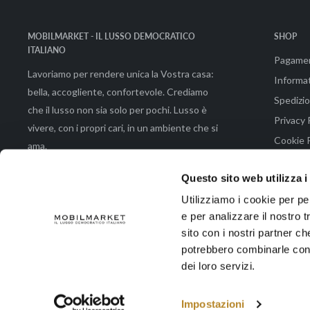
MOBILMARKET - IL LUSSO DEMOCRATICO
SHOP
ITALIANO
Pagame
Lavoriamo per rendere unica la Vostra casa:
Informat
bella, accogliente, confortevole. Crediamo
Spedizio
che il lusso non sia solo per pochi. Lusso è
Privacy 
vivere, con i propri cari, in un ambiente che si
Cookie P
ama.
Condizio
Questo sito web utilizza i
Utilizziamo i cookie per pe
e per analizzare il nostro t
© 2026 Mobilmarket di Emmeemme Spa |Via Brunetto Latini 48 - 50133 Fir
sito con i nostri partner ch
potrebbero combinarle con a
dei loro servizi.
Accettiamo
Impostazioni