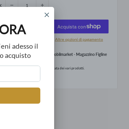
à:
ggiungi al carrello
Altre opzioni di pagamento
levamento disponibile presso Mobilmarket - Magazzino Figline
o
to in base alla data di consegna stimata dei vari prodotti.
ormazioni sul negozio