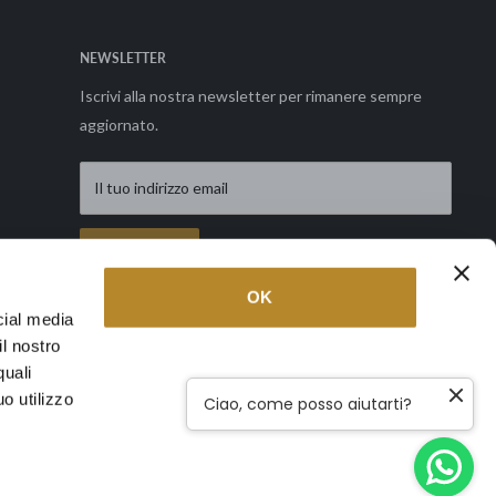
NEWSLETTER
Iscrivi alla nostra newsletter per rimanere sempre
aggiornato.
Il tuo indirizzo email
Richiedi
OK
cial media
il nostro
Seguici
quali
o utilizzo
Ciao, come posso aiutarti?