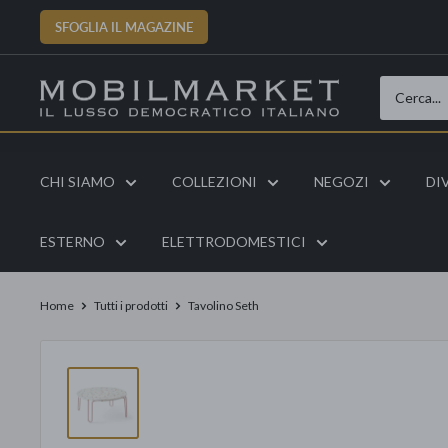
Vai
SFOGLIA IL MAGAZINE
al
contenuto
CHI SIAMO
COLLEZIONI
NEGOZI
DI
ESTERNO
ELETTRODOMESTICI
Home
Tutti i prodotti
Tavolino Seth