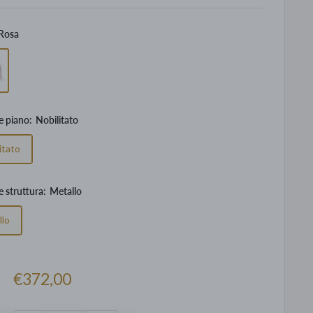
Rosa
e piano:
Nobilitato
itato
e struttura:
Metallo
llo
Prezzo
€372,00
scontato