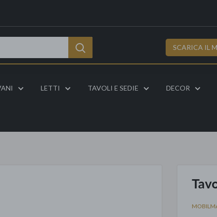
SCARICA IL 
VANI
LETTI
TAVOLI E SEDIE
DECOR
Tavo
MOBILM