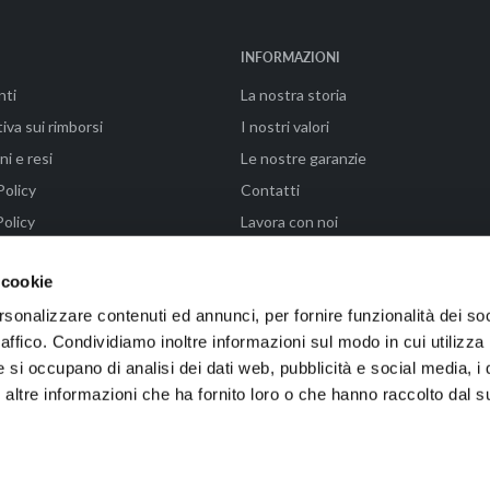
INFORMAZIONI
nti
La nostra storia
iva sui rimborsi
I nostri valori
ni e resi
Le nostre garanzie
Policy
Contatti
olicy
Lavora con noi
ni di vendita
FAQ - Paga in 3 rate con Klarna
 cookie
rsonalizzare contenuti ed annunci, per fornire funzionalità dei so
raffico. Condividiamo inoltre informazioni sul modo in cui utilizza 
enze (FI) | P.IVA 04576990487 | Powered by WAIKA • EMMELAB
e si occupano di analisi dei dati web, pubblicità e social media, i 
ltre informazioni che ha fornito loro o che hanno raccolto dal su