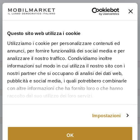
Prelevamento disponibile presso Mobilmarket - Magazzino Figline
V.no
Pronto in base alla data di consegna stimata dei vari prodotti.
Informazioni sul negozio
Questo sito web utilizza i cookie
Utilizziamo i cookie per personalizzare contenuti ed
Condividi questo prodotto
annunci, per fornire funzionalità dei social media e per
analizzare il nostro traffico. Condividiamo inoltre
informazioni sul modo in cui utilizza il nostro sito con i
nostri partner che si occupano di analisi dei dati web,
Descrizione
pubblicità e social media, i quali potrebbero combinarle
con altre informazioni che ha fornito loro o che hanno
CARATTERISTICHE GENERALI
raccolto dal suo utilizzo dei loro servizi.
Scopri il
Tavolino Radice Vortex
, un capolavoro di design che celebra la
Perché acquistare da Mobilmarket
bellezza intrinseca della natura. Ogni tavolino è un pezzo unico, con un
Impostazioni
Articoli dal design esclusivo ad un prezzo accessibile: anche fino al
piano ricavato dalle radici di teak
che porta con sé la storia e la vivacità
60% in meno a parità di qualità.
del legno vivo. Il contrasto tra la robustezza delle
gambe in acciaio
Payment & Security
Prodotti italiani al 100%, oltre ad una selezione della migliore
verniciato
e la
finitura naturale
e intima del teak crea un dialogo visivo
OK