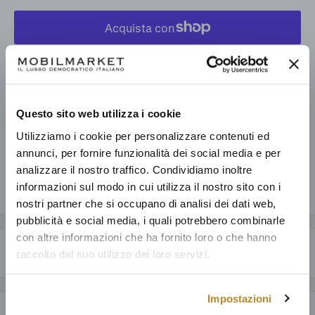
Altre opzioni di pagamento
Prelevamento disponibile presso Mobilmarket - Magazzino Figline
V.no
Questo sito web utilizza i cookie
Pronto in base alla data di consegna stimata dei vari prodotti.
Utilizziamo i cookie per personalizzare contenuti ed
Informazioni sul negozio
annunci, per fornire funzionalità dei social media e per
analizzare il nostro traffico. Condividiamo inoltre
informazioni sul modo in cui utilizza il nostro sito con i
Condividi questo prodotto
nostri partner che si occupano di analisi dei dati web,
pubblicità e social media, i quali potrebbero combinarle
con altre informazioni che ha fornito loro o che hanno
Descrizione
raccolto dal suo utilizzo dei loro servizi.
CARATTERISTICHE GENERALI
Impostazioni
Il tavolino Maul ha una struttura in manganese e il piano in HPL