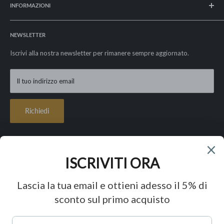
INFORMAZIONI
Informativa sui rimborsi
Spedizioni e resi
La nostra storia
Privacy Policy
NEWSLETTER
I nostri valori
Cookie Policy
Le nostre garanzie
Iscrivi alla nostra newsletter per rimanere sempre aggiornato.
Condizioni di vendita
Contatti
Lavora con noi
Il tuo indirizzo email
FAQ - Paga in 3 rate con Klarna
Richiedi
Seguici
Accettiamo