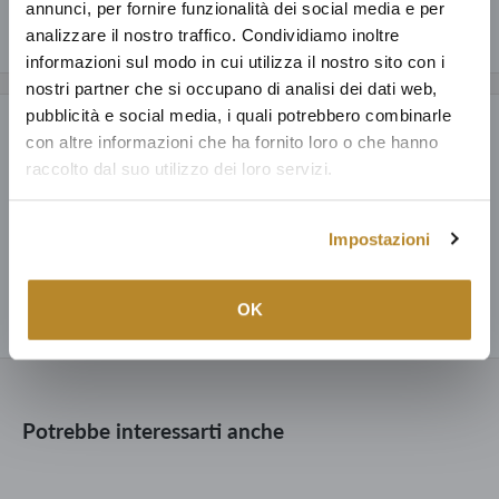
annunci, per fornire funzionalità dei social media e per
Perché acquistare da Mobilmarket
Disponibile presso Boutique Firenze Sud
analizzare il nostro traffico. Condividiamo inoltre
informazioni sul modo in cui utilizza il nostro sito con i
Articoli dal design esclusivo ad un prezzo accessibile: anche fino al
nostri partner che si occupano di analisi dei dati web,
60% in meno a parità di qualità.
pubblicità e social media, i quali potrebbero combinarle
Payment & Security
Prodotti italiani al 100%, oltre ad una selezione della migliore
con altre informazioni che ha fornito loro o che hanno
produzione mondiale; tutto con la garanzia di 15 anni.
raccolto dal suo utilizzo dei loro servizi.
Puoi fidarti: dedichiamo ad ogni nostro cliente la cura e il servizio
dell'unica catena di Lusso Democratico Italiano.
Impostazioni
167.000 clienti dal 1960 hanno arredato le loro case con noi.
I tuoi dati di pagamento sono trattati in modo sicuro. Non
conserviamo i dettagli della carta di credito né abbiamo accesso alle
OK
informazioni della tua carta di credito.
Potrebbe interessarti anche