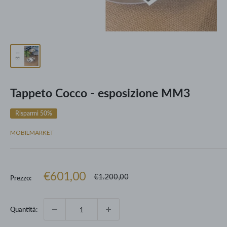
Tappeto Cocco - esposizione MM3
Risparmi 50%
MOBILMARKET
Prezzo
€601,00
Prezzo
€1.200,00
Prezzo:
scontato
Quantità: