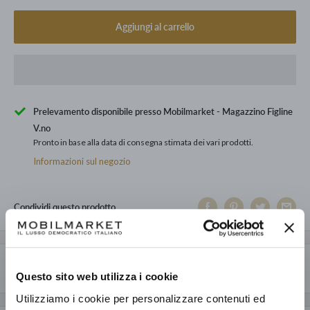
Aggiungi al carrello
Prelevamento disponibile presso Mobilmarket - Magazzino Figline
V.no
Pronto in base alla data di consegna stimata dei vari prodotti.
Informazioni sul negozio
Condividi questo prodotto
Descrizione
Questo sito web utilizza i cookie
Prodotto di expo, visto e piaciuto
Utilizziamo i cookie per personalizzare contenuti ed