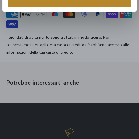
produzione mondiale; tutto con la garanzia di 15 anni.
Struttura in legno
Puoi fidarti: dedichiamo ad ogni nostro cliente la cura e il servizio
Dimensioni: L 43,5 x P 52,5 x H 82 x HS 47
dell'unica catena di Lusso Democratico Italiano.
167.000 clienti dal 1960 hanno arredato le loro case con noi.
I tuoi dati di pagamento sono trattati in modo sicuro. Non
conserviamo i dettagli della carta di credito né abbiamo accesso alle
informazioni della tua carta di credito.
Potrebbe interessarti anche