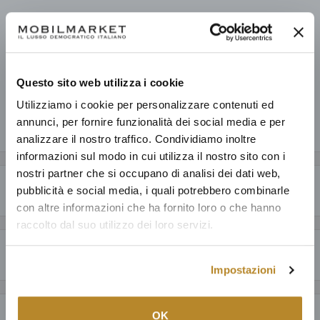
Prelevamento disponibile presso Mobilmarket - Magazzino Figline
V.no
Pronto in base alla data di consegna stimata dei vari prodotti.
Informazioni sul negozio
Questo sito web utilizza i cookie
Utilizziamo i cookie per personalizzare contenuti ed
annunci, per fornire funzionalità dei social media e per
Condividi questo prodotto
analizzare il nostro traffico. Condividiamo inoltre
informazioni sul modo in cui utilizza il nostro sito con i
nostri partner che si occupano di analisi dei dati web,
Descrizione
pubblicità e social media, i quali potrebbero combinarle
con altre informazioni che ha fornito loro o che hanno
CARATTERISTICHE GENERALI
raccolto dal suo utilizzo dei loro servizi.
Perché acquistare da Mobilmarket
La sedia Robert ha una struttura in legno massello e seduta/schienale
Impostazioni
multistrato.
Classica sedia in legno adatta ad ogni ambiente.
Articoli dal design esclusivo ad un prezzo accessibile: anche fino al
60% in meno a parità di qualità.
SPECIFICHE TECNICHE
OK
Payment & Security
Prodotti italiani al 100%, oltre ad una selezione della migliore