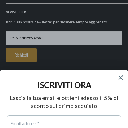
Spedizioni e resi
La nostra storia
Privacy Policy
NEWSLETTER
I nostri valori
Cookie Policy
Le nostre garanzie
Iscrivi alla nostra newsletter per rimanere sempre aggiornato.
Condizioni di vendita
Contatti
Lavora con noi
Il tuo indirizzo email
FAQ - Paga in 3 rate con Klarna
Richiedi
Seguici
Accettiamo