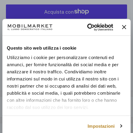
Altre opzioni di pagamento
Prelevamento disponibile presso Mobilmarket - Magazzino Figline
V.no
Questo sito web utilizza i cookie
Pronto in base alla data di consegna stimata dei vari prodotti.
Utilizziamo i cookie per personalizzare contenuti ed
Informazioni sul negozio
annunci, per fornire funzionalità dei social media e per
analizzare il nostro traffico. Condividiamo inoltre
informazioni sul modo in cui utilizza il nostro sito con i
Condividi questo prodotto
nostri partner che si occupano di analisi dei dati web,
pubblicità e social media, i quali potrebbero combinarle
con altre informazioni che ha fornito loro o che hanno
Descrizione
raccolto dal suo utilizzo dei loro servizi.
CARATTERISTICHE GENERALI
Impostazioni
Charlotte presenta una struttura ergonomica e leggera caratterizzata