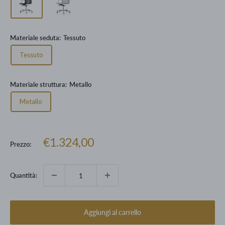
Materiale seduta:
Tessuto
Tessuto
Materiale struttura:
Metallo
Metallo
Prezzo
€1.324,00
Prezzo:
scontato
Quantità:
Aggiungi al carrello