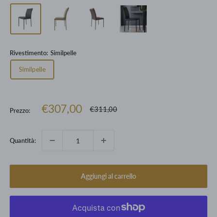
Rivestimento:
Similpelle
Similpelle
Prezzo
€307,00
Prezzo
€311,00
Prezzo:
scontato
Quantità:
Aggiungi al carrello