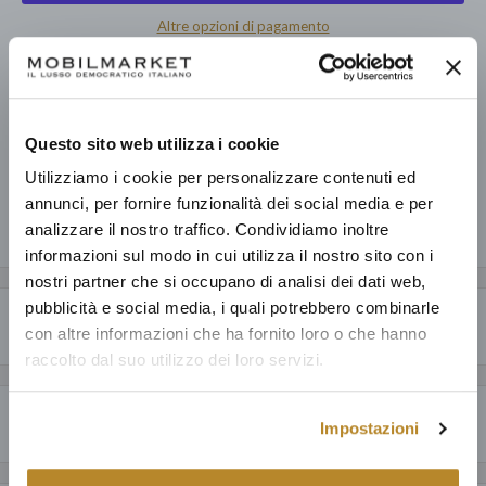
Altre opzioni di pagamento
Prelevamento disponibile presso Mobilmarket - Magazzino Figline
V.no
Pronto in base alla data di consegna stimata dei vari prodotti.
Questo sito web utilizza i cookie
Informazioni sul negozio
Utilizziamo i cookie per personalizzare contenuti ed
annunci, per fornire funzionalità dei social media e per
analizzare il nostro traffico. Condividiamo inoltre
Condividi questo prodotto
informazioni sul modo in cui utilizza il nostro sito con i
nostri partner che si occupano di analisi dei dati web,
pubblicità e social media, i quali potrebbero combinarle
Descrizione
con altre informazioni che ha fornito loro o che hanno
raccolto dal suo utilizzo dei loro servizi.
CARATTERISTICHE GENERALI
Perché acquistare da Mobilmarket
Arya è una sedia moderna in similpelle con struttura in acciaio
Impostazioni
completamente rivestita e imbottita. Il suo schienale leggermente
Articoli dal design esclusivo ad un prezzo accessibile: anche fino al
inclinato la rende versatile per ogni tipo di ambiente.