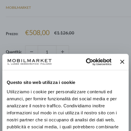
MOBILMARKET
Prezzo
€508,00
Prezzo
€1.126,00
Prezzo:
scontato
Quantità:
Aggiungi al carrello
Questo sito web utilizza i cookie
Utilizziamo i cookie per personalizzare contenuti ed
annunci, per fornire funzionalità dei social media e per
analizzare il nostro traffico. Condividiamo inoltre
Prelevamento disponibile presso Mobilmarket - Magazzino Figline
informazioni sul modo in cui utilizza il nostro sito con i
V.no
nostri partner che si occupano di analisi dei dati web,
Pronto in base alla data di consegna stimata dei vari prodotti.
pubblicità e social media, i quali potrebbero combinarle
Informazioni sul negozio