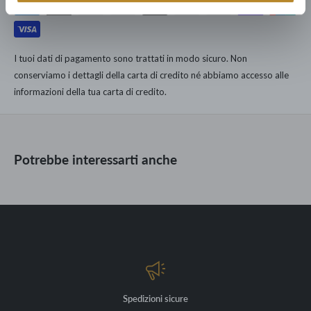
Puoi fidarti: dedichiamo ad ogni nostro cliente la cura e il servizio
Dimensioni disponibili:
dell'unica catena di Lusso Democratico Italiano.
167.000 clienti dal 1960 hanno arredato le loro case con noi.
- Ø25 x 35 x H25 cm
-
Ø35 x 45 x H30 cm
I tuoi dati di pagamento sono trattati in modo sicuro. Non
- Ø45 x 55 x H35 cm
conserviamo i dettagli della carta di credito né abbiamo accesso alle
informazioni della tua carta di credito.
Potrebbe interessarti anche
Spedizioni sicure