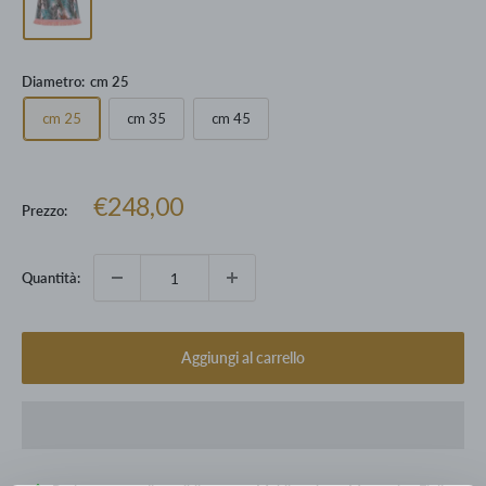
Diametro:
cm 25
cm 25
cm 35
cm 45
Prezzo
€248,00
Prezzo:
scontato
Quantità:
Aggiungi al carrello