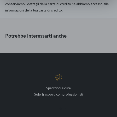
Nero
conserviamo i dettagli della carta di credito né abbiamo accesso alle
informazioni della tua carta di credito.
Porta a vetro
Linea Elegant
Capacità: 25 lt
Potrebbe interessarti anche
Dimensioni esterne (HxLxP): 43,5 x 42 x 37,5 cm
Alimentazione 230V - 50/60Hz - A richiesta 115 V
Spedizioni sicure
Solo trasporti con professionisti