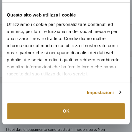
Condividi questo prodotto
Questo sito web utilizza i cookie
Utilizziamo i cookie per personalizzare contenuti ed
annunci, per fornire funzionalità dei social media e per
analizzare il nostro traffico. Condividiamo inoltre
Descrizione
informazioni sul modo in cui utilizza il nostro sito con i
nostri partner che si occupano di analisi dei dati web,
CARATTERISTICHE GENERALI
pubblicità e social media, i quali potrebbero combinarle
Perché acquistare da Mobilmarket
Minibar ad assorbimento. D
al design elegante, capace di garantire il
con altre informazioni che ha fornito loro o che hanno
silenzio più assoluto unitamente a consumi estremamente ridotti,
raccolto dal suo utilizzo dei loro servizi.
Articoli dal design esclusivo ad un prezzo accessibile: anche fino al
grazie alla nuova tecnologia LPC (Low Power Consumption): un
60% in meno a parità di qualità.
sistema elettronico che per mezzo di una sonda ottimizza la
Impostazioni
Payment & Security
Prodotti italiani al 100%, oltre ad una selezione della migliore
temperatura del frigo.
produzione mondiale; tutto con la garanzia di 15 anni.
Puoi fidarti: dedichiamo ad ogni nostro cliente la cura e il servizio
OK
SPECIFICHE TECNICHE
dell'unica catena di Lusso Democratico Italiano.
167.000 clienti dal 1960 hanno arredato le loro case con noi.
Minibar ad assorbimento
I tuoi dati di pagamento sono trattati in modo sicuro. Non