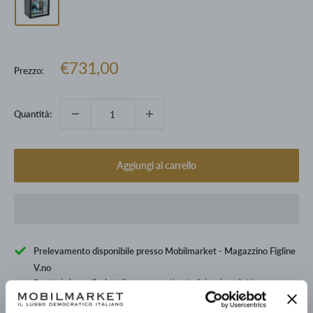
Prezzo
€731,00
Prezzo:
scontato
Quantità:
Aggiungi al carrello
Prelevamento disponibile presso Mobilmarket - Magazzino Figline
V.no
Pronto in base alla data di consegna stimata dei vari prodotti.
Informazioni sul negozio