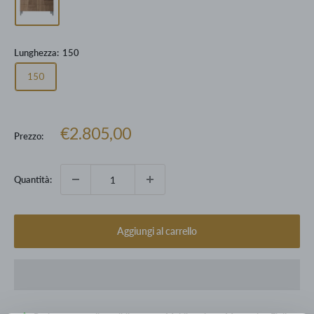
Lunghezza:
150
150
Prezzo
€2.805,00
Prezzo:
scontato
Quantità:
Aggiungi al carrello