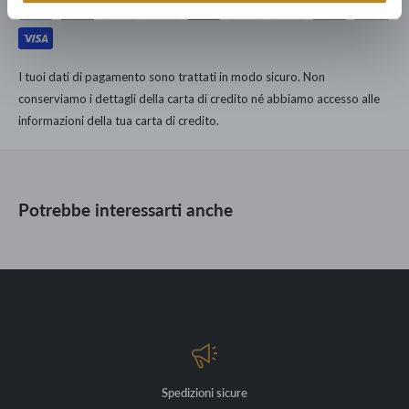
Puoi fidarti: dedichiamo ad ogni nostro cliente la cura e il servizio
Dimensioni disponibili:
dell'unica catena di Lusso Democratico Italiano.
L 150 x H 76,5 x Pr 50,5 cm
167.000 clienti dal 1960 hanno arredato le loro case con noi.
Struttura in ferro con finitura Iron Gray
I tuoi dati di pagamento sono trattati in modo sicuro. Non
conserviamo i dettagli della carta di credito né abbiamo accesso alle
Materiale: Rovere con finitura Holand Naturale
informazioni della tua carta di credito.
Quattro ante
Potrebbe interessarti anche
Spedizioni sicure