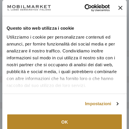
Prelevamento disponibile presso Mobilmarket - Magazzino Figline
V.no
Pronto in base alla data di consegna stimata dei vari prodotti.
Informazioni sul negozio
Questo sito web utilizza i cookie
Utilizziamo i cookie per personalizzare contenuti ed
Condividi questo prodotto
annunci, per fornire funzionalità dei social media e per
analizzare il nostro traffico. Condividiamo inoltre
informazioni sul modo in cui utilizza il nostro sito con i
nostri partner che si occupano di analisi dei dati web,
Descrizione
pubblicità e social media, i quali potrebbero combinarle
CARATTERISTICHE GENERALI
con altre informazioni che ha fornito loro o che hanno
raccolto dal suo utilizzo dei loro servizi.
Perché acquistare da Mobilmarket
Madia Stripes è concepita come contenitore per la zona notte ma
risulta elegante e funzionale anche nel living grazie all'armonia delle
Impostazioni
Articoli dal design esclusivo ad un prezzo accessibile: anche fino al
proporzioni.
60% in meno a parità di qualità.
Payment & Security
Prodotti italiani al 100%, oltre ad una selezione della migliore
SPECIFICHE TECNICHE
OK
produzione mondiale; tutto con la garanzia di 15 anni.