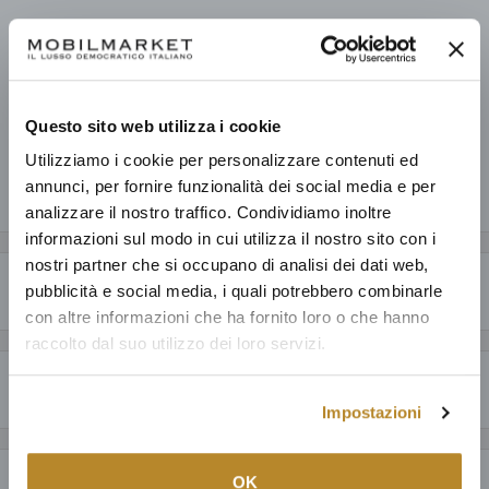
Prelevamento disponibile presso Mobilmarket - Magazzino Figline
V.no
Pronto in base alla data di consegna stimata dei vari prodotti.
Informazioni sul negozio
Questo sito web utilizza i cookie
Utilizziamo i cookie per personalizzare contenuti ed
annunci, per fornire funzionalità dei social media e per
Condividi questo prodotto
analizzare il nostro traffico. Condividiamo inoltre
informazioni sul modo in cui utilizza il nostro sito con i
nostri partner che si occupano di analisi dei dati web,
Descrizione
pubblicità e social media, i quali potrebbero combinarle
con altre informazioni che ha fornito loro o che hanno
CARATTERISTICHE GENERALI
raccolto dal suo utilizzo dei loro servizi.
Perché acquistare da Mobilmarket
Daisy è una madia in legno di rovere dal gusto universale. La credenza
Impostazioni
si presenta con 4 ante battenti e i piedini in vetro danno leggerezza
Articoli dal design esclusivo ad un prezzo accessibile: anche fino al
alla struttura.
60% in meno a parità di qualità.
OK
Payment & Security
Prodotti italiani al 100%, oltre ad una selezione della migliore