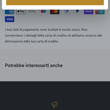
SPECIFICHE TECNICHE
produzione mondiale; tutto con la garanzia di 15 anni.
Puoi fidarti: dedichiamo ad ogni nostro cliente la cura e il servizio
Dimensioni disponibili:
dell'unica catena di Lusso Democratico Italiano.
L 200 x H 77 x Pr 50
167.000 clienti dal 1960 hanno arredato le loro case con noi.
Struttura: vetro
I tuoi dati di pagamento sono trattati in modo sicuro. Non
conserviamo i dettagli della carta di credito né abbiamo accesso alle
Materiale: Rovere materico in finitura Rovere Grigio
informazioni della tua carta di credito.
Potrebbe interessarti anche