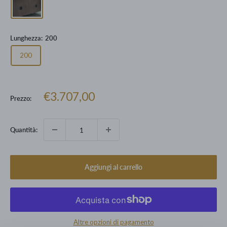
Lunghezza:
200
200
Prezzo
€3.707,00
Prezzo:
scontato
Quantità:
Aggiungi al carrello
Altre opzioni di pagamento