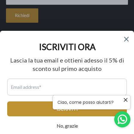
FAQ - Paga in 3 rate con Klarna
Richiedi
Seguici
Accettiamo
Ciao, come posso aiutarti?
© 2026 Mobilmarket di Emmeemme Spa |Via Brunetto Latini 48 - 50133 Firenze
(FI) | P.IVA 04576990487 | Powered by WAIKA • EMMELAB