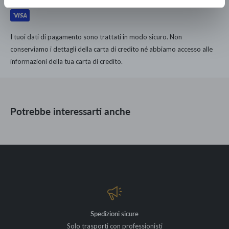
dell'unica catena di Lusso Democratico Italiano.
167.000 clienti dal 1960 hanno arredato le loro case con noi.
I tuoi dati di pagamento sono trattati in modo sicuro. Non
SPECIFICHE TECNICHE
conserviamo i dettagli della carta di credito né abbiamo accesso alle
informazioni della tua carta di credito.
Tessuto
Cat. C
Rivestimento Giroletto Sfoderabile
3 Misure disponibili
Potrebbe interessarti anche
Spedizioni sicure
Solo trasporti con professionisti