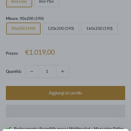
Box Easy
Box Plus
Misure:
90x200 (190)
90x200 (190)
120x200 (190)
160x200 (190)
Prezzo
€1.019,00
Prezzo:
scontato
Quantità:
Aggiungi al carrello
Prelevamento disponibile presso Mobilmarket - Magazzino Figline