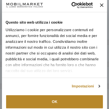
V.no
Pronto in base alla data di consegna stimata dei vari prodotti.
Informazioni sul negozio
Questo sito web utilizza i cookie
Utilizziamo i cookie per personalizzare contenuti ed
Condividi questo prodotto
annunci, per fornire funzionalità dei social media e per
analizzare il nostro traffico. Condividiamo inoltre
informazioni sul modo in cui utilizza il nostro sito con i
Descrizione
nostri partner che si occupano di analisi dei dati web,
pubblicità e social media, i quali potrebbero combinarle
CARATTERISTICHE GENERALI
con altre informazioni che ha fornito loro o che hanno
raccolto dal suo utilizzo dei loro servizi.
Perché acquistare da Mobilmarket
Un semplice Design italiano caratterizzato da due soffici cuscini nella
testata, con rivestimento completamente sfoderabile. Disponibile in
Articoli dal design esclusivo ad un prezzo accessibile: anche fino al
Impostazioni
tutti i tessuti della Cat. C e nelle versioni
Box Easy
e
Plus
.
60% in meno a parità di qualità.
Payment & Security
Prodotti italiani al 100%, oltre ad una selezione della migliore
OK
produzione mondiale; tutto con la garanzia di 15 anni.
Puoi fidarti: dedichiamo ad ogni nostro cliente la cura e il servizio