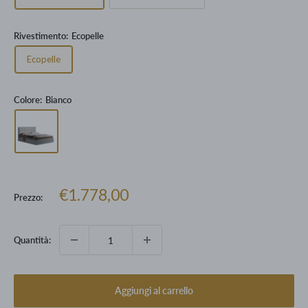
Rivestimento:
Ecopelle
Ecopelle
Colore:
Bianco
Prezzo
€1.778,00
Prezzo:
scontato
Quantità:
Aggiungi al carrello