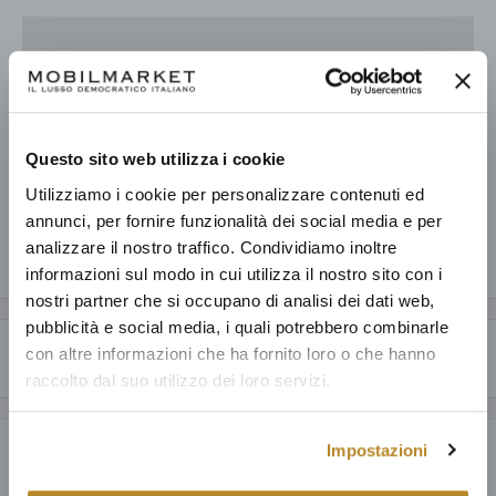
Prelevamento disponibile presso Mobilmarket - Magazzino Figline
V.no
Pronto in base alla data di consegna stimata dei vari prodotti.
Questo sito web utilizza i cookie
Informazioni sul negozio
Utilizziamo i cookie per personalizzare contenuti ed
annunci, per fornire funzionalità dei social media e per
analizzare il nostro traffico. Condividiamo inoltre
Condividi questo prodotto
informazioni sul modo in cui utilizza il nostro sito con i
nostri partner che si occupano di analisi dei dati web,
pubblicità e social media, i quali potrebbero combinarle
con altre informazioni che ha fornito loro o che hanno
Descrizione
raccolto dal suo utilizzo dei loro servizi.
CARATTERISTICHE GENERALI
Impostazioni
Perché acquistare da Mobilmarket
Geometrie contemporanee e lavorazione tradizionale si fondono nel
letto Cotton, un mix perfetto tra classico e moderno. La testiera,