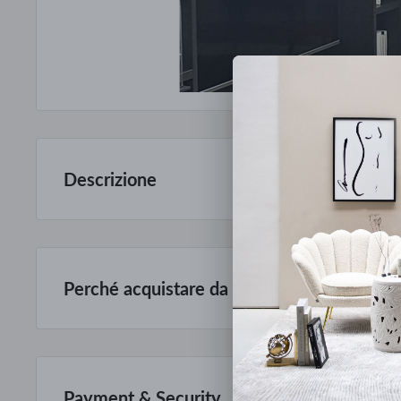
Descrizione
Prodotto di expo, visto e piaciuto
Disponibile presso Grande Negozio Firenze
Perché acquistare da Mobilmarket
Articoli dal design esclusivo ad un prezzo accessibile: anche f
Prodotti italiani al 100%, oltre ad una selezione della miglior
anni.
Payment & Security