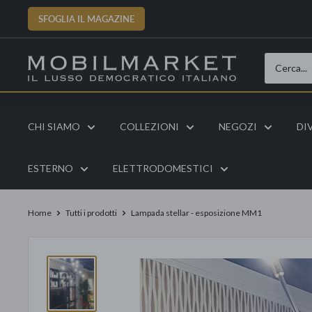
Vai
SFOGLIA IL MAGAZINE
al
contenuto
CHI SIAMO
COLLEZIONI
NEGOZI
DI
ESTERNO
ELETTRODOMESTICI
Home
Tutti i prodotti
Lampada stellar - esposizione MM1