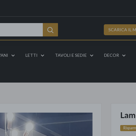
SCARICA IL 
VANI
LETTI
TAVOLI E SEDIE
DECOR
Lam
Rispar