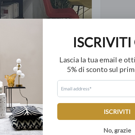
ino al 60% in meno a parità di qualità.
e produzione mondiale; tutto con la garanzia di 15