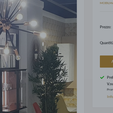
MOBILM
Prezzo:
Quantit
A
Pre
V.n
Pron
Inf