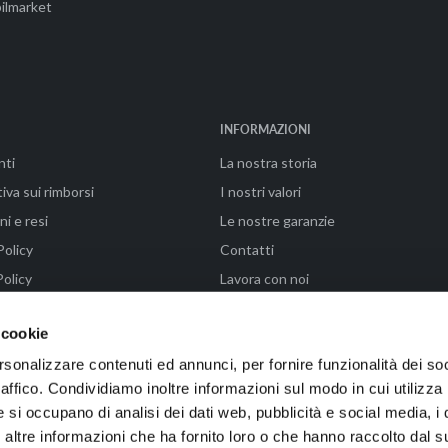
ilmarket
INFORMAZIONI
nti
La nostra storia
iva sui rimborsi
I nostri valori
ni e resi
Le nostre garanzie
Policy
Contatti
olicy
Lavora con noi
ni di vendita
FAQ - Paga in 3 rate con Klarna
 cookie
rsonalizzare contenuti ed annunci, per fornire funzionalità dei so
raffico. Condividiamo inoltre informazioni sul modo in cui utilizza 
enze (FI) | P.IVA 04576990487 | Powered by WAIKA • EMMELAB
e si occupano di analisi dei dati web, pubblicità e social media, i 
ltre informazioni che ha fornito loro o che hanno raccolto dal su