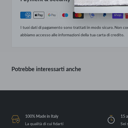
Puoi fidarti: dedichiamo ad ogni nostro cliente la cura e il se
Italiano.
167.000 clienti dal 1960 hanno arredato le loro case con noi.
I tuoi dati di pagamento sono trattati in modo sicuro. Non con
abbiamo accesso alle informazioni della tua carta di credito.
Potrebbe interessarti anche
100% Made in Italy
15 a
La qualità di cui fidarti
Sei 