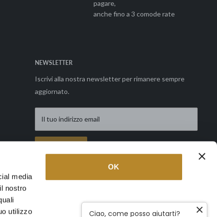
pagare,
anche fino a 3 comode rate
NEWSLETTER
Iscrivi alla nostra newsletter per rimanere sempre
aggiornato.
Il tuo indirizzo email
Richiedi
OK
cial media
il nostro
Seguici
quali
o utilizzo
Ciao, come posso aiutarti?