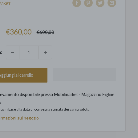
ARKET
Prezzo
€360,00
Prezzo
€600,00
scontato
à:
ggiungi al carrello
levamento disponibile presso Mobilmarket - Magazzino Figline
o
to in base alla data di consegna stimata dei vari prodotti.
ormazioni sul negozio