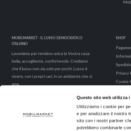
Mob
MOBILMARKET - IL LUSSO DEMOCRATICO
SHOP
ITALIANO
Pagame
Lavoriamo per rendere unica la Vostra casa:
Informat
bella, accogliente, confortevole. Crediamo
Spedizio
che il lusso non sia solo per pochi. Lusso è
Privacy 
vivere, con i propri cari, in un ambiente che si
Cookie P
ama.
Condizio
Questo sito web utilizza i
Utilizziamo i cookie per pe
e per analizzare il nostro t
© 2026 Mobilmarket di Emmeemme Spa |Via Brunetto Latini 48 - 50133 Fir
sito con i nostri partner ch
potrebbero combinarle con a