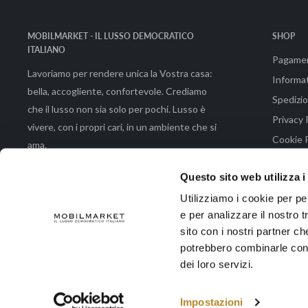
MOBILMARKET - IL LUSSO DEMOCRATICO
SHOP
ITALIANO
Pagame
Lavoriamo per rendere unica la Vostra casa:
Informat
bella, accogliente, confortevole. Crediamo
Spedizio
che il lusso non sia solo per pochi. Lusso è
Privacy 
vivere, con i propri cari, in un ambiente che si
Cookie P
ama.
Condizio
Questo sito web utilizza i
Utilizziamo i cookie per pe
e per analizzare il nostro t
© 2026 Mobilmarket di Emmeemme Spa |Via Brunetto Latini 48 - 50133 Fir
sito con i nostri partner ch
potrebbero combinarle con a
dei loro servizi.
Accettiamo
Impostazioni