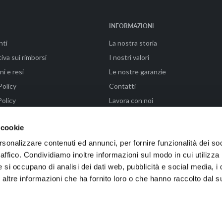
INFORMAZIONI
nti
La nostra storia
iva sui rimborsi
I nostri valori
ni e resi
Le nostre garanzie
Policy
Contatti
olicy
Lavora con noi
ni di vendita
FAQ - Paga in 3 rate con Klarna
 cookie
rsonalizzare contenuti ed annunci, per fornire funzionalità dei so
raffico. Condividiamo inoltre informazioni sul modo in cui utilizza 
enze (FI) | P.IVA 04576990487 | Powered by WAIKA • EMMELAB
e si occupano di analisi dei dati web, pubblicità e social media, i 
ltre informazioni che ha fornito loro o che hanno raccolto dal su