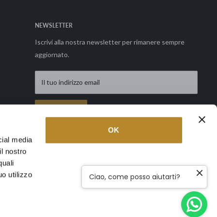
NEWSLETTER
Iscrivi alla nostra newsletter per rimanere sempre
aggiornato.
Il tuo indirizzo email
Richiedi
OK
cial media
il nostro
Seguici
quali
o utilizzo
Ciao, come posso aiutarti?