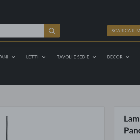
SCARICA IL 
VANI
LETTI
TAVOLI E SEDIE
DECOR
Lam
Pan