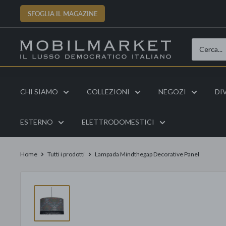
Vai
SFOGLIA IL MAGAZINE
al
contenuto
CHI SIAMO
COLLEZIONI
NEGOZI
DI
ESTERNO
ELETTRODOMESTICI
Home
Tutti i prodotti
Lampada Mindthegap Decorative Panel