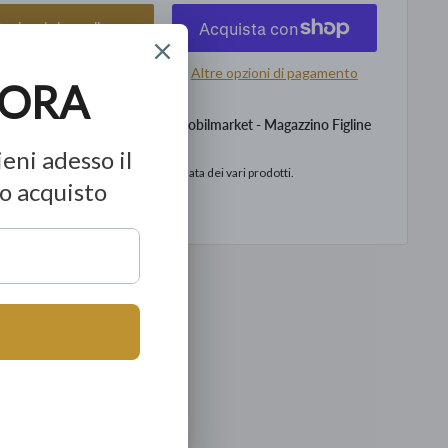
ggiungi al carrello
Altre opzioni di pagamento
levamento disponibile presso Mobilmarket - Magazzino Figline
o
to in base alla data di consegna stimata dei vari prodotti.
ormazioni sul negozio