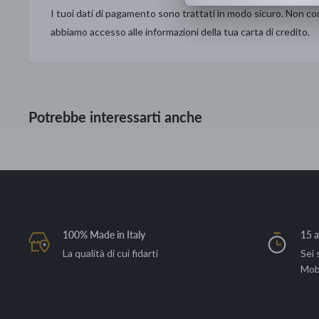
I tuoi dati di pagamento sono trattati in modo sicuro. Non con
Dimensioni disponibili:
abbiamo accesso alle informazioni della tua carta di credito.
- Ø
35 x 22 cm
-
Ø45 x 28 cm
- Ø55 x 30 cm
Potrebbe interessarti anche
100% Made in Italy
15 a
La qualità di cui fidarti
Sei 
Mob