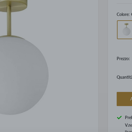
Colore:
Prezzo:
Quantit
A
Pre
V.n
Pron