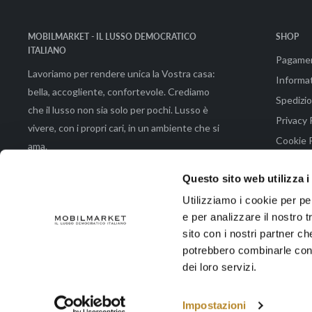
MOBILMARKET - IL LUSSO DEMOCRATICO
SHOP
ITALIANO
Pagame
Lavoriamo per rendere unica la Vostra casa:
Informat
bella, accogliente, confortevole. Crediamo
Spedizio
che il lusso non sia solo per pochi. Lusso è
Privacy 
vivere, con i propri cari, in un ambiente che si
Cookie P
ama.
Condizio
Questo sito web utilizza i
Utilizziamo i cookie per pe
e per analizzare il nostro t
© 2026 Mobilmarket di Emmeemme Spa |Via Brunetto Latini 48 - 50133 Fir
sito con i nostri partner ch
potrebbero combinarle con a
dei loro servizi.
Accettiamo
Impostazioni