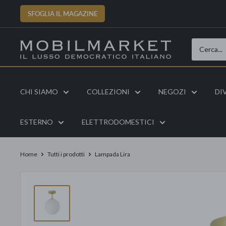
Vai
SFOGLIA IL MAGAZINE
al
contenuto
CHI SIAMO
COLLEZIONI
NEGOZI
DI
ESTERNO
ELETTRODOMESTICI
Home
Tutti i prodotti
Lampada Lira