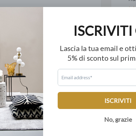
Inf
anco latte con montatura verniciata in ottone
ino al 60% in meno a parità di qualità.
e produzione mondiale; tutto con la garanzia di 15
rvizio dell'unica catena di Lusso Democratico