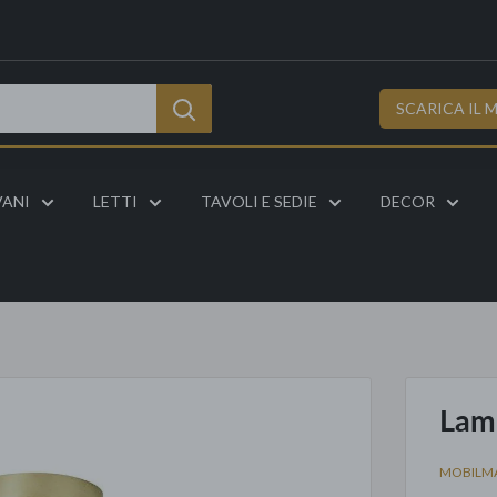
SCARICA IL 
VANI
LETTI
TAVOLI E SEDIE
DECOR
Lam
MOBILM