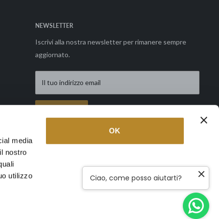
NEWSLETTER
Iscrivi alla nostra newsletter per rimanere sempre
aggiornato.
Il tuo indirizzo email
Richiedi
OK
cial media
il nostro
Seguici
quali
o utilizzo
Ciao, come posso aiutarti?