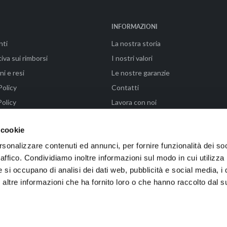
INFORMAZIONI
nti
La nostra storia
iva sui rimborsi
I nostri valori
ni e resi
Le nostre garanzie
Policy
Contatti
olicy
Lavora con noi
ni di vendita
FAQ - Paga in 3 rate con Klarna
 cookie
rsonalizzare contenuti ed annunci, per fornire funzionalità dei so
raffico. Condividiamo inoltre informazioni sul modo in cui utilizza 
enze (FI) | P.IVA 04576990487 | Powered by WAIKA • EMMELAB
e si occupano di analisi dei dati web, pubblicità e social media, i 
ltre informazioni che ha fornito loro o che hanno raccolto dal su