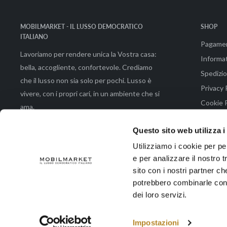
MOBILMARKET - IL LUSSO DEMOCRATICO
SHOP
ITALIANO
Pagame
Lavoriamo per rendere unica la Vostra casa:
Informat
bella, accogliente, confortevole. Crediamo
Spedizio
che il lusso non sia solo per pochi. Lusso è
Privacy 
vivere, con i propri cari, in un ambiente che si
Cookie P
ama.
Condizio
Questo sito web utilizza i
Utilizziamo i cookie per pe
e per analizzare il nostro t
© 2026 Mobilmarket di Emmeemme Spa |Via Brunetto Latini 48 - 50133 Fir
sito con i nostri partner ch
potrebbero combinarle con a
dei loro servizi.
Accettiamo
Impostazioni