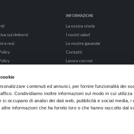
INFORMAZIONI
nti
La nostra storia
iva sui rimborsi
I nostri valori
ni e resi
Le nostre garanzie
Policy
Contatti
olicy
Lavora con noi
ni di vendita
FAQ - Paga in 3 rate con Klarna
 cookie
rsonalizzare contenuti ed annunci, per fornire funzionalità dei so
raffico. Condividiamo inoltre informazioni sul modo in cui utilizza 
enze (FI) | P.IVA 04576990487 | Powered by WAIKA • EMMELAB
e si occupano di analisi dei dati web, pubblicità e social media, i 
ltre informazioni che ha fornito loro o che hanno raccolto dal su