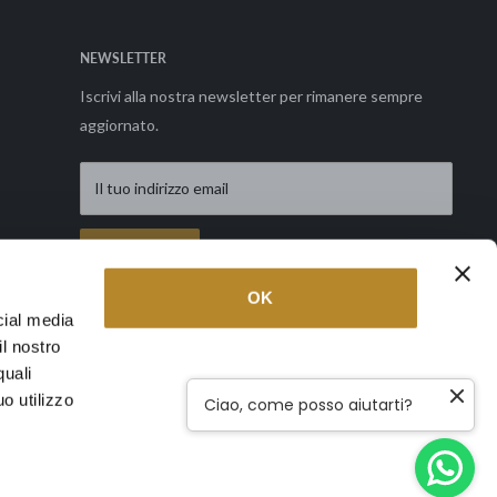
NEWSLETTER
Iscrivi alla nostra newsletter per rimanere sempre
aggiornato.
Il tuo indirizzo email
Richiedi
OK
cial media
il nostro
Seguici
quali
o utilizzo
Ciao, come posso aiutarti?