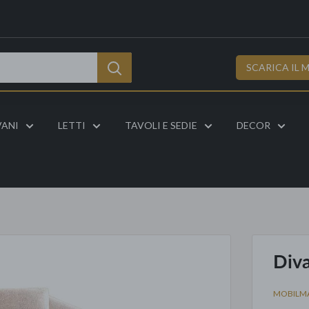
SCARICA IL 
VANI
LETTI
TAVOLI E SEDIE
DECOR
Div
MOBILM