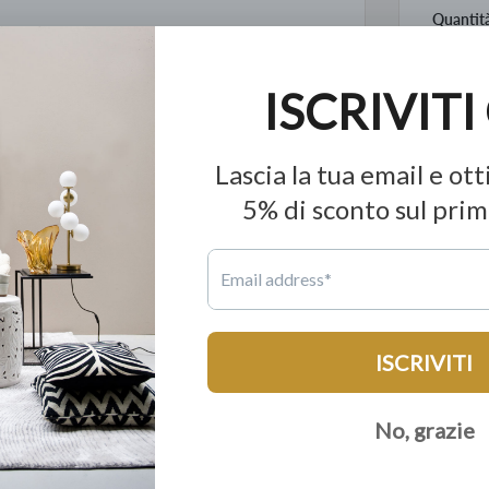
Quantit
A
Pre
V.n
ionali, prodotto con cura artigianale e attenzione
Pron
Inf
ino al 60% in meno a parità di qualità.
e produzione mondiale; tutto con la garanzia di 15
rvizio dell'unica catena di Lusso Democratico