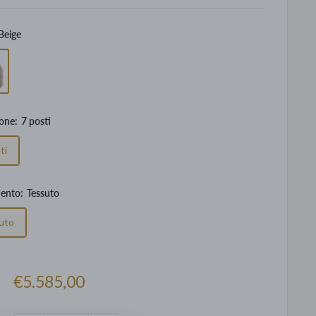
Beige
one:
7 posti
ti
mento:
Tessuto
uto
Prezzo
€5.585,00
scontato