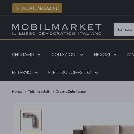
Vai
SFOGLIA IL MAGAZINE
al
contenuto
CHI SIAMO
COLLEZIONI
NEGOZI
DI
ESTERNO
ELETTRODOMESTICI
Home
Tutti i prodotti
Divano Zulu Round