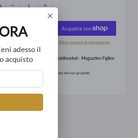
à:
ggiungi al carrello
Altre opzioni di pagamento
levamento disponibile presso Mobilmarket - Magazzino Figline
o
to in base alla data di consegna stimata dei vari prodotti.
ormazioni sul negozio