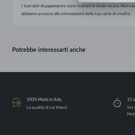
Lunghezza totale: 495
I tuoi dati di pagamento sono trattati in modo sicuro. Non con
abbiamo accesso alle informazioni della tua carta di credito.
Tessuto: Dakar 11 cat. F
Piede Brim in metallo con finitura nichel nero
Completamente sfoderabile
Potrebbe interessarti anche
100% Made in Italy
15 a
La qualità di cui fidarti
Sei 
Mob