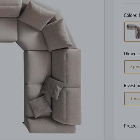
Colore:
Dimensi
7 pos
Rivesti
Tess
Prezzo: