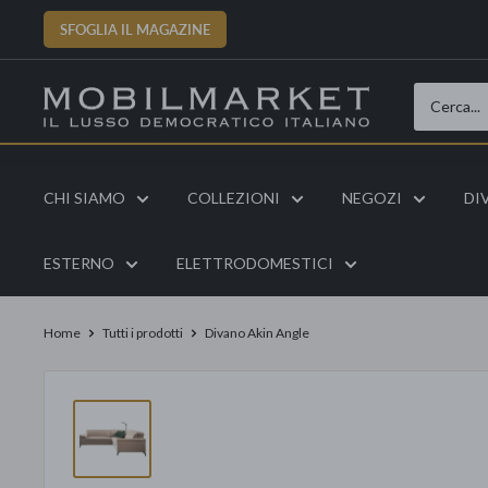
Vai
SFOGLIA IL MAGAZINE
al
contenuto
CHI SIAMO
COLLEZIONI
NEGOZI
DI
ESTERNO
ELETTRODOMESTICI
Home
Tutti i prodotti
Divano Akin Angle