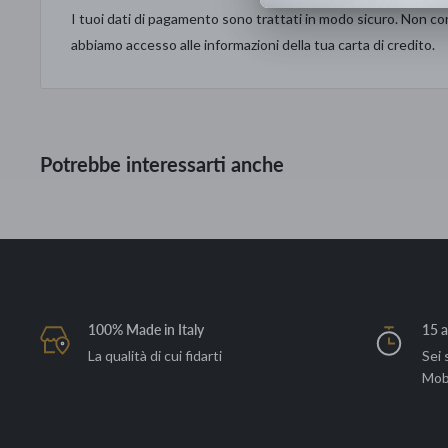
Tessuto: Unic 22 cat. F
I tuoi dati di pagamento sono trattati in modo sicuro. Non con
Piede Brim in metallo con finitura cromo
abbiamo accesso alle informazioni della tua carta di credito.
Potrebbe interessarti anche
100% Made in Italy
15 a
La qualità di cui fidarti
Sei 
Mob