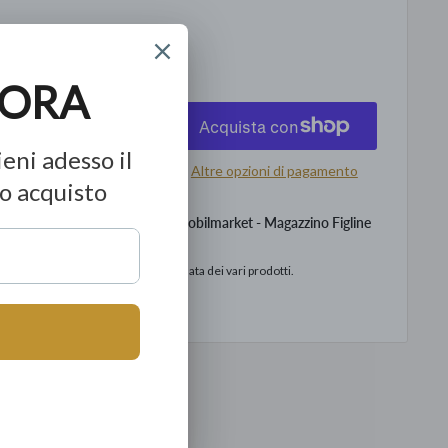
scontato
à:
ggiungi al carrello
Altre opzioni di pagamento
levamento disponibile presso Mobilmarket - Magazzino Figline
o
to in base alla data di consegna stimata dei vari prodotti.
ormazioni sul negozio