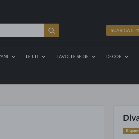
SCARICA IL 
VANI
LETTI
TAVOLI E SEDIE
DECOR
Div
Rispar