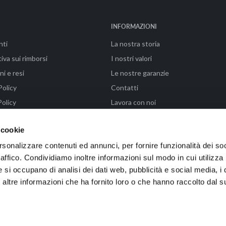
INFORMAZIONI
nti
La nostra storia
iva sui rimborsi
I nostri valori
ni e resi
Le nostre garanzie
Policy
Contatti
olicy
Lavora con noi
ni di vendita
FAQ - Paga in 3 rate con Klarna
 cookie
rsonalizzare contenuti ed annunci, per fornire funzionalità dei so
raffico. Condividiamo inoltre informazioni sul modo in cui utilizza 
enze (FI) | P.IVA 04576990487 | Powered by WAIKA • EMMELAB
e si occupano di analisi dei dati web, pubblicità e social media, i 
ltre informazioni che ha fornito loro o che hanno raccolto dal su