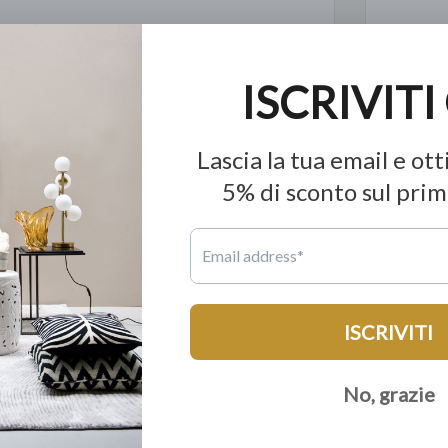
Quantit
A
d è espressione di relax assoluto. Questo divano
Pre
V.n
Pron
ino al 60% in meno a parità di qualità.
Inf
e produzione mondiale; tutto con la garanzia di 15
P 105 H 83/103
rvizio dell'unica catena di Lusso Democratico