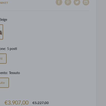
ARKET
Beige
one:
5 posti
ti
mento:
Tessuto
uto
Prezzo
€3.907,00
Prezzo
€5.227,00