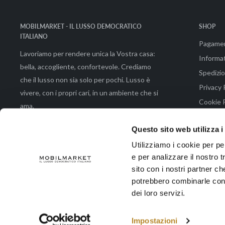
MOBILMARKET - IL LUSSO DEMOCRATICO
SHOP
ITALIANO
Pagame
Lavoriamo per rendere unica la Vostra casa:
Informat
bella, accogliente, confortevole. Crediamo
Spedizio
che il lusso non sia solo per pochi. Lusso è
Privacy 
vivere, con i propri cari, in un ambiente che si
Cookie P
ama.
Condizio
Questo sito web utilizza i
Utilizziamo i cookie per pe
e per analizzare il nostro t
© 2026 Mobilmarket di Emmeemme Spa |Via Brunetto Latini 48 - 50133 Fir
sito con i nostri partner ch
potrebbero combinarle con a
dei loro servizi.
Accettiamo
Impostazioni