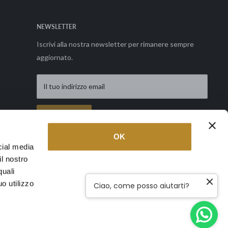
NEWSLETTER
Iscrivi alla nostra newsletter per rimanere sempre
aggiornato.
Il tuo indirizzo email
Richiedi
OK
cial media
il nostro
Seguici
quali
o utilizzo
Ciao, come posso aiutarti?