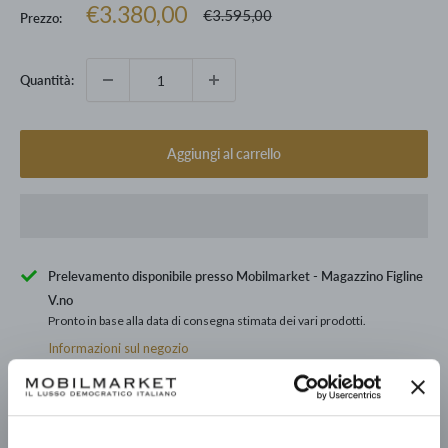
Prezzo
€3.380,00
Prezzo
€3.595,00
Prezzo:
scontato
Quantità:
Aggiungi al carrello
Prelevamento disponibile presso Mobilmarket - Magazzino Figline
V.no
Pronto in base alla data di consegna stimata dei vari prodotti.
Informazioni sul negozio
Condividi questo prodotto