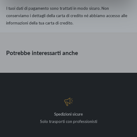
167.000 clienti dal 1960 hanno arredato le loro case con noi.
I tuoi dati di pagamento sono trattati in modo sicuro. Non
SPECIFICHE TECNICHE
conserviamo i dettagli della carta di credito né abbiamo accesso alle
informazioni della tua carta di credito.
Congelatore SmartFrost
FrostProtect
Consumo 232 kWh/a
Potrebbe interessarti anche
Anti Black-out: 54 ore
New Energy Label: E, 36 db
Capacità: 298 lt Dimensioni esterne (HxLxP): 90,5 x 100,5 x 76 cm
Spedizioni sicure
Solo trasporti con professionisti