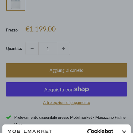
Prezzo
€1.199,00
Prezzo:
scontato
Quantità:
Aggiungi al carrello
Altre opzioni di pagamento
Prelevamento disponibile presso Mobilmarket - Magazzino Figline
V.no
Pronto in base alla data di consegna stimata dei vari prodotti.