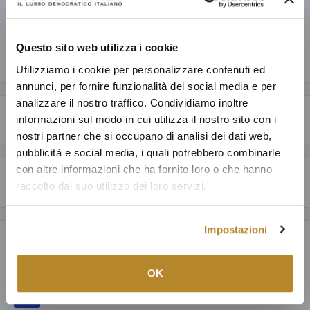
Informazioni sul negozio
Questo sito web utilizza i cookie
Condividi questo prodotto
Utilizziamo i cookie per personalizzare contenuti ed
annunci, per fornire funzionalità dei social media e per
analizzare il nostro traffico. Condividiamo inoltre
Descrizione
informazioni sul modo in cui utilizza il nostro sito con i
nostri partner che si occupano di analisi dei dati web,
CARATTERISTICHE GENERALI
pubblicità e social media, i quali potrebbero combinarle
con altre informazioni che ha fornito loro o che hanno
Perché acquistare da Mobilmarket
Congelatore orizzontale con StopFrost.
Per garantire un
raccolto dal suo utilizzo dei loro servizi.
funzionamento ottimale dei congelatori anche a temperature
Articoli dal design esclusivo ad un prezzo accessibile: anche fino al
ambiente basse, le apparecchiature sono progettate con FrostProtect
60% in meno a parità di qualità.
Impostazioni
per una particolare idoneità alle basse temperature fino a -15 °C. Se
Payment & Security
Prodotti italiani al 100%, oltre ad una selezione della migliore
la temperatura ambiente scende al di sotto di +10 °C, continuano a
produzione mondiale; tutto con la garanzia di 15 anni.
funzionare in modo efficiente. In questo modo le apparecchiature
OK
Puoi fidarti: dedichiamo ad ogni nostro cliente la cura e il servizio
possono essere installate anche in locali non riscaldati come ad
dell'unica catena di Lusso Democratico Italiano.
esempio in garage.