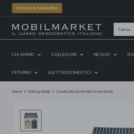
Vai
SFOGLIA IL MAGAZINE
al
contenuto
CHI SIAMO
COLLEZIONI
NEGOZI
DI
ESTERNO
ELETTRODOMESTICI
Home
Tutti i prodotti
Casetta dei Giochi Win Green Small