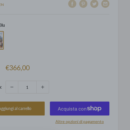
EN
Blu
Prezzo
€366,00
scontato
à:
ggiungi al carrello
Altre opzioni di pagamento