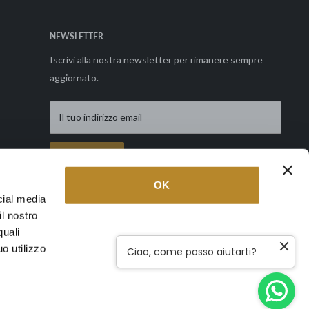
NEWSLETTER
Iscrivi alla nostra newsletter per rimanere sempre
aggiornato.
Il tuo indirizzo email
Richiedi
OK
cial media
il nostro
Seguici
quali
o utilizzo
Ciao, come posso aiutarti?