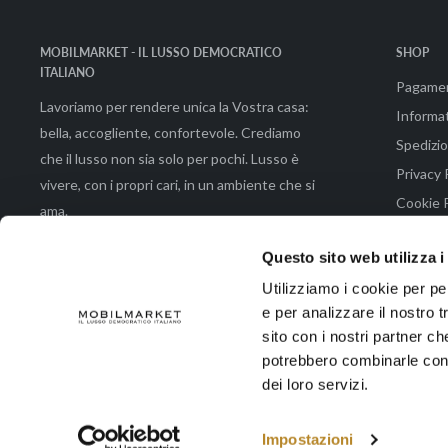
MOBILMARKET - IL LUSSO DEMOCRATICO
SHOP
ITALIANO
Pagame
Lavoriamo per rendere unica la Vostra casa:
Informat
bella, accogliente, confortevole. Crediamo
Spedizio
che il lusso non sia solo per pochi. Lusso è
Privacy 
vivere, con i propri cari, in un ambiente che si
Cookie P
ama.
Condizio
Questo sito web utilizza i
Utilizziamo i cookie per pe
e per analizzare il nostro t
© 2026 Mobilmarket di Emmeemme Spa |Via Brunetto Latini 48 - 50133 Fir
sito con i nostri partner ch
potrebbero combinarle con a
dei loro servizi.
Accettiamo
Impostazioni