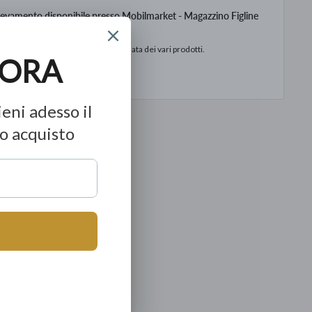
levamento disponibile presso Mobilmarket - Magazzino Figline
o
to in base alla data di consegna stimata dei vari prodotti.
ormazioni sul negozio