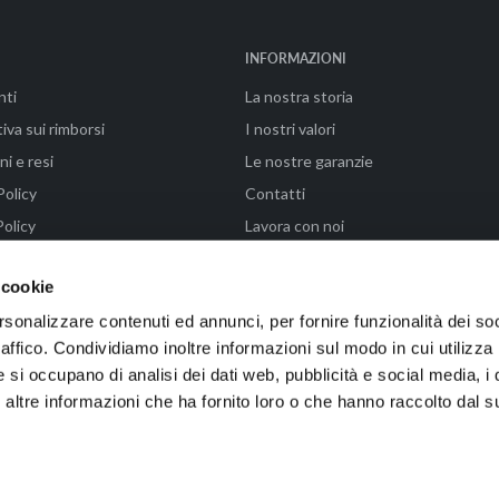
INFORMAZIONI
nti
La nostra storia
iva sui rimborsi
I nostri valori
ni e resi
Le nostre garanzie
Policy
Contatti
olicy
Lavora con noi
ni di vendita
FAQ - Paga in 3 rate con Klarna
 cookie
rsonalizzare contenuti ed annunci, per fornire funzionalità dei so
raffico. Condividiamo inoltre informazioni sul modo in cui utilizza 
enze (FI) | P.IVA 04576990487 | Powered by WAIKA • EMMELAB
e si occupano di analisi dei dati web, pubblicità e social media, i 
ltre informazioni che ha fornito loro o che hanno raccolto dal su