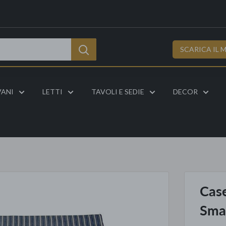
SCARICA IL 
VANI
LETTI
TAVOLI E SEDIE
DECOR
Case
Sma