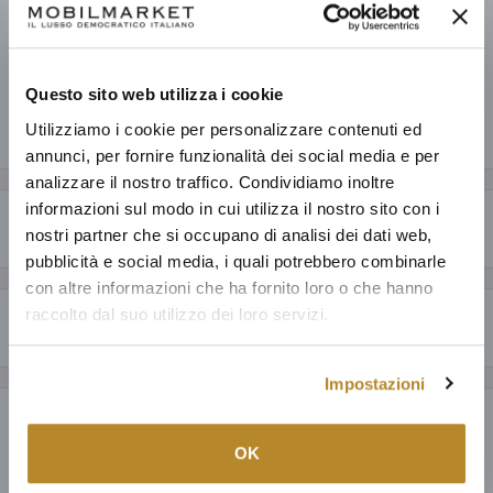
V.no
Pronto in base alla data di consegna stimata dei vari prodotti.
Informazioni sul negozio
Questo sito web utilizza i cookie
Utilizziamo i cookie per personalizzare contenuti ed
Condividi questo prodotto
annunci, per fornire funzionalità dei social media e per
analizzare il nostro traffico. Condividiamo inoltre
informazioni sul modo in cui utilizza il nostro sito con i
Descrizione
nostri partner che si occupano di analisi dei dati web,
pubblicità e social media, i quali potrebbero combinarle
CARATTERISTICHE GENERALI
con altre informazioni che ha fornito loro o che hanno
raccolto dal suo utilizzo dei loro servizi.
Perché acquistare da Mobilmarket
Piccoli rombi inseriti ei cerchi formano questa ottica e fantasiosa carta
da parati firmata Scion. Proprio come un quadro astratto di Miro
Articoli dal design esclusivo ad un prezzo accessibile: anche fino al
questa fantasia è perfetta per arredare con stile e modernità i vostri
Impostazioni
60% in meno a parità di qualità.
ambienti. Scegli la colorazione che più ti piace.
Payment & Security
Prodotti italiani al 100%, oltre ad una selezione della migliore
OK
produzione mondiale; tutto con la garanzia di 15 anni.
SPECIFICHE TECNICHE
Puoi fidarti: dedichiamo ad ogni nostro cliente la cura e il servizio