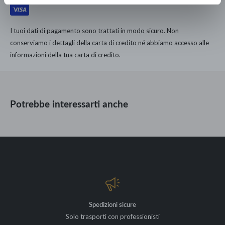
dell'unica catena di Lusso Democratico Italiano.
Rolli da 10 m x 52 cm
167.000 clienti dal 1960 hanno arredato le loro case con noi.
Disponibili in diverse colorazioni
I tuoi dati di pagamento sono trattati in modo sicuro. Non
conserviamo i dettagli della carta di credito né abbiamo accesso alle
informazioni della tua carta di credito.
Potrebbe interessarti anche
Spedizioni sicure
Solo trasporti con professionisti