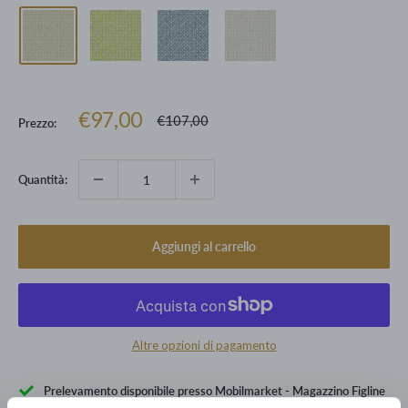
Prezzo
€97,00
Prezzo
€107,00
Prezzo:
scontato
Quantità:
Aggiungi al carrello
Altre opzioni di pagamento
Prelevamento disponibile presso Mobilmarket - Magazzino Figline