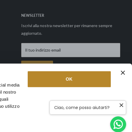
NEWSLETTER
Iscrivi alla nostra newsletter per rimanere sempre
aggiornato.
Il tuo indirizzo email
Richiedi
OK
cial media
il nostro
Seguici
quali
o utilizzo
Ciao, come posso aiutarti?