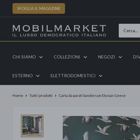
Vai
SFOGLIA IL MAGAZINE
al
contenuto
CHI SIAMO
COLLEZIONI
NEGOZI
DI
ESTERNO
ELETTRODOMESTICI
Home
Tutti i prodotti
Carta da parati Sanderson Elysian Geese