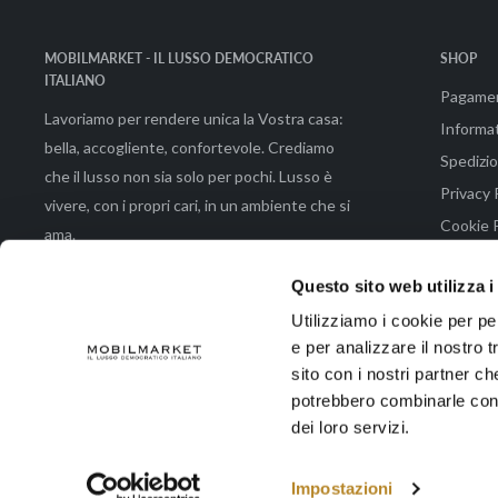
MOBILMARKET - IL LUSSO DEMOCRATICO
SHOP
ITALIANO
Pagame
Lavoriamo per rendere unica la Vostra casa:
Informat
bella, accogliente, confortevole. Crediamo
Spedizio
che il lusso non sia solo per pochi. Lusso è
Privacy 
vivere, con i propri cari, in un ambiente che si
Cookie P
ama.
Condizio
Questo sito web utilizza i
Utilizziamo i cookie per pe
e per analizzare il nostro t
© 2026 Mobilmarket di Emmeemme Spa |Via Brunetto Latini 48 - 50133 Fir
sito con i nostri partner ch
potrebbero combinarle con a
dei loro servizi.
Accettiamo
Impostazioni