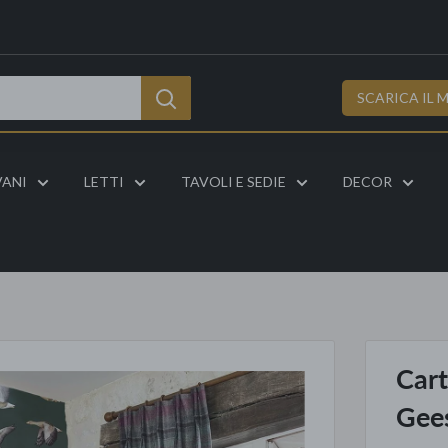
SCARICA IL 
VANI
LETTI
TAVOLI E SEDIE
DECOR
Cart
Gee