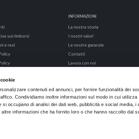
INFORMAZIONI
nti
La nostra storia
iva sui rimborsi
I nostri valori
ni e resi
Le nostre garanzie
Policy
Contatti
olicy
Lavora con noi
ni di vendita
FAQ - Paga in 3 rate con Klarna
 cookie
rsonalizzare contenuti ed annunci, per fornire funzionalità dei so
raffico. Condividiamo inoltre informazioni sul modo in cui utilizza 
enze (FI) | P.IVA 04576990487 | Powered by WAIKA • EMMELAB
e si occupano di analisi dei dati web, pubblicità e social media, i 
ltre informazioni che ha fornito loro o che hanno raccolto dal su