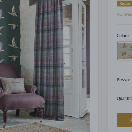
Rispar
SANDER
Colore:
Prezzo:
Quantit
A