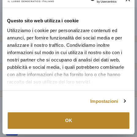
Informazioni sul negozio
Questo sito web utilizza i cookie
Condividi questo prodotto
Utilizziamo i cookie per personalizzare contenuti ed
annunci, per fornire funzionalità dei social media e per
analizzare il nostro traffico. Condividiamo inoltre
Descrizione
informazioni sul modo in cui utilizza il nostro sito con i
nostri partner che si occupano di analisi dei dati web,
CARATTERISTICHE GENERALI
pubblicità e social media, i quali potrebbero combinarle
con altre informazioni che ha fornito loro o che hanno
Perché acquistare da Mobilmarket
Nella carta da parati Strawberry Thief sono raffigurate rose
raccolto dal suo utilizzo dei loro servizi.
intrecciate e garofani in fiore che creano una ripetizione del motivo
Articoli dal design esclusivo ad un prezzo accessibile: anche fino al
verticale. Ideato originariamente nel 1890 da Morris, è stato
60% in meno a parità di qualità.
Impostazioni
stampato a mano utilizzando due serie di blocchi di legno e questa
Payment & Security
Prodotti italiani al 100%, oltre ad una selezione della migliore
reinterpretazione è disponibile in delicate colorazioni floreali per
produzione mondiale; tutto con la garanzia di 15 anni.
portare il giardino all'interno della casa.
OK
Puoi fidarti: dedichiamo ad ogni nostro cliente la cura e il servizio
dell'unica catena di Lusso Democratico Italiano.
SPECIFICHE TECNICHE
167.000 clienti dal 1960 hanno arredato le loro case con noi.