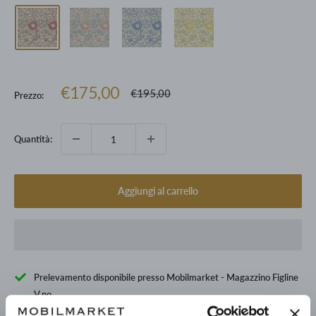
Prezzo
€175,00
Prezzo
€195,00
Prezzo:
scontato
Quantità:
Aggiungi al carrello
Prelevamento disponibile presso Mobilmarket - Magazzino Figline
V.no
Pronto in base alla data di consegna stimata dei vari prodotti.