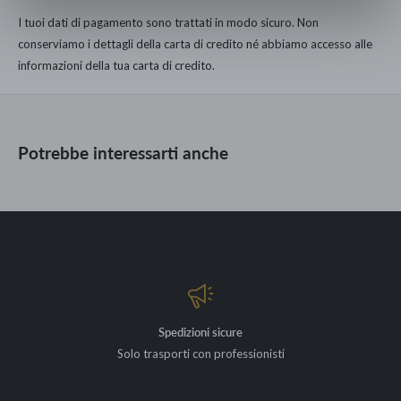
I tuoi dati di pagamento sono trattati in modo sicuro. Non
Rolli da 52 cm x 10 m
conserviamo i dettagli della carta di credito né abbiamo accesso alle
Disponibile in diverse colorazioni
informazioni della tua carta di credito.
Potrebbe interessarti anche
Spedizioni sicure
Solo trasporti con professionisti