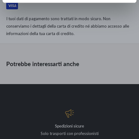
dell'unica catena di Lusso Democratico Italiano.
SPECIFICHE TECNICHE
167.000 clienti dal 1960 hanno arredato le loro case con noi.
I tuoi dati di pagamento sono trattati in modo sicuro. Non
3 rolli da 52x300 cm
conserviamo i dettagli della carta di credito né abbiamo accesso alle
Disponibili in due colorazioni
informazioni della tua carta di credito.
Potrebbe interessarti anche
Spedizioni sicure
Solo trasporti con professionisti