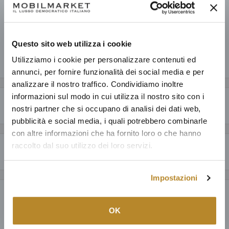
V.no
Pronto in base alla data di consegna stimata dei vari prodotti.
Informazioni sul negozio
Questo sito web utilizza i cookie
Utilizziamo i cookie per personalizzare contenuti ed
Condividi questo prodotto
annunci, per fornire funzionalità dei social media e per
analizzare il nostro traffico. Condividiamo inoltre
informazioni sul modo in cui utilizza il nostro sito con i
Descrizione
nostri partner che si occupano di analisi dei dati web,
pubblicità e social media, i quali potrebbero combinarle
CARATTERISTICHE GENERALI
con altre informazioni che ha fornito loro o che hanno
raccolto dal suo utilizzo dei loro servizi.
Perché acquistare da Mobilmarket
Con meticolosi ciondoli e simboli cinesi infusi in tutto il design, la carta
da parati The Garden Of Immortality ha sia carattere che fascino
Articoli dal design esclusivo ad un prezzo accessibile: anche fino al
affascinante di lunga durata. Ispirati alle antiche favole orientali, fiori e
Impostazioni
60% in meno a parità di qualità.
steli si intrecciano con uccelli colorati, in un motivo floreale senza
Payment & Security
Prodotti italiani al 100%, oltre ad una selezione della migliore
tempo. Realizzato su uno sfondo giallo senape, l'intero design è una
produzione mondiale; tutto con la garanzia di 15 anni.
OK
vera dichiarazione di regalità e onore, saggezza e verità eterne.
Puoi fidarti: dedichiamo ad ogni nostro cliente la cura e il servizio