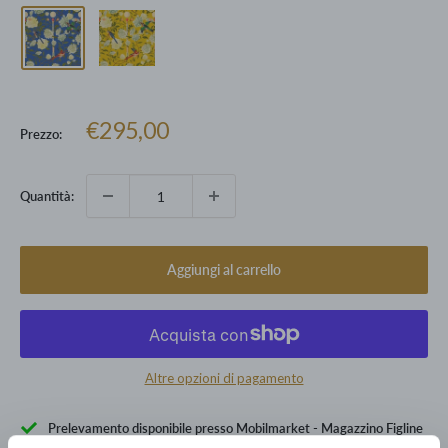
Prezzo
€295,00
Prezzo:
scontato
Quantità:
Aggiungi al carrello
Altre opzioni di pagamento
Prelevamento disponibile presso Mobilmarket - Magazzino Figline