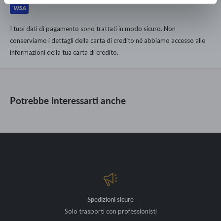
dell'unica catena di Lusso Democratico Italiano.
Rolli da 10 m x 68 cm
167.000 clienti dal 1960 hanno arredato le loro case con noi.
Diverse colorazioni disponibili
I tuoi dati di pagamento sono trattati in modo sicuro. Non
conserviamo i dettagli della carta di credito né abbiamo accesso alle
informazioni della tua carta di credito.
Potrebbe interessarti anche
Spedizioni sicure
Solo trasporti con professionisti