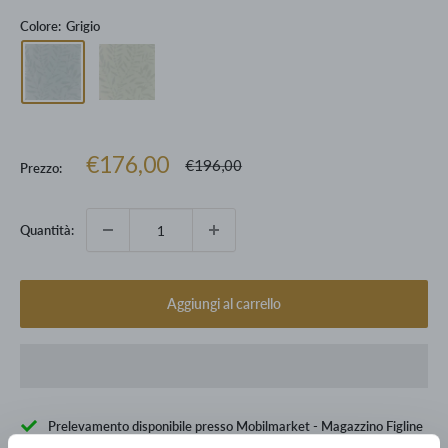
Colore:
Grigio
Prezzo
€176,00
Prezzo
€196,00
Prezzo:
scontato
Quantità:
Aggiungi al carrello
Prelevamento disponibile presso Mobilmarket - Magazzino Figline