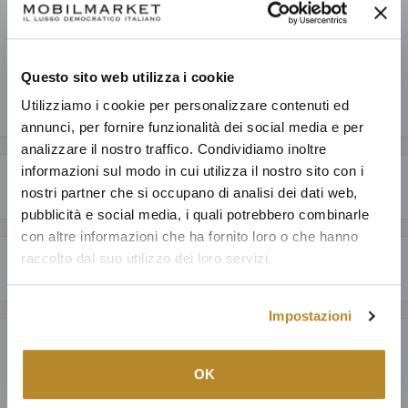
V.no
Pronto in base alla data di consegna stimata dei vari prodotti.
Informazioni sul negozio
Questo sito web utilizza i cookie
Utilizziamo i cookie per personalizzare contenuti ed
Condividi questo prodotto
annunci, per fornire funzionalità dei social media e per
analizzare il nostro traffico. Condividiamo inoltre
informazioni sul modo in cui utilizza il nostro sito con i
Descrizione
nostri partner che si occupano di analisi dei dati web,
pubblicità e social media, i quali potrebbero combinarle
CARATTERISTICHE GENERALI
con altre informazioni che ha fornito loro o che hanno
raccolto dal suo utilizzo dei loro servizi.
Perché acquistare da Mobilmarket
Una carta da parati delicatamente ingioiellata con uno scintillante
effetto di perline su un disegno di piante marine. Ideale per l'uso in
Articoli dal design esclusivo ad un prezzo accessibile: anche fino al
ambienti in cui la carta catturerà la luce.
Impostazioni
60% in meno a parità di qualità.
Payment & Security
Prodotti italiani al 100%, oltre ad una selezione della migliore
produzione mondiale; tutto con la garanzia di 15 anni.
OK
SPECIFICHE TECNICHE
Puoi fidarti: dedichiamo ad ogni nostro cliente la cura e il servizio