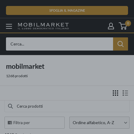
Vai
al
SFOGLIA IL MAGAZINE
contenuto
0
mobilmarket
1268 prodotti
Cerca prodotti
Use this input to search products in this collection.
Filtra per
Ordine alfabetico, A-Z