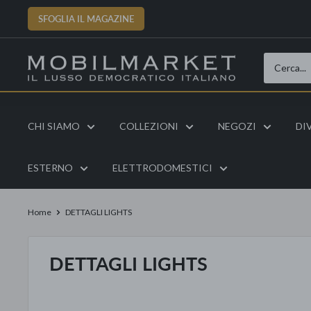
Vai
SFOGLIA IL MAGAZINE
al
contenuto
CHI SIAMO
COLLEZIONI
NEGOZI
DI
ESTERNO
ELETTRODOMESTICI
Home
DETTAGLI LIGHTS
DETTAGLI LIGHTS