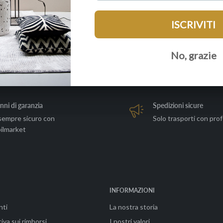
nni di garanzia
Spedizioni sicure
sempre sicuro con
Solo trasporti con prof
ilmarket
INFORMAZIONI
nti
La nostra storia
iva sui rimborsi
I nostri valori