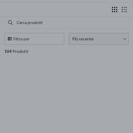
Cerca prodotti
Use this input to search products in this collection.
Filtra per
Più recente
164
Prodotti